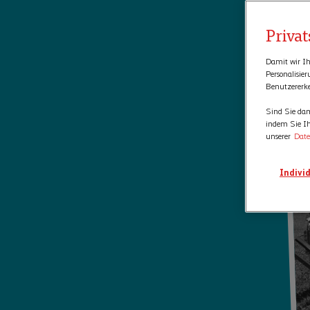
Priva
Damit wir Ih
Personalisie
Benutzererk
Sind Sie dam
indem Sie Ih
unserer
Date
Individ