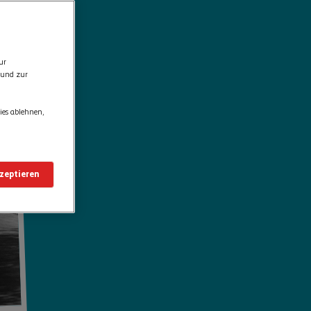
ur
 und zur
ies ablehnen,
kzeptieren