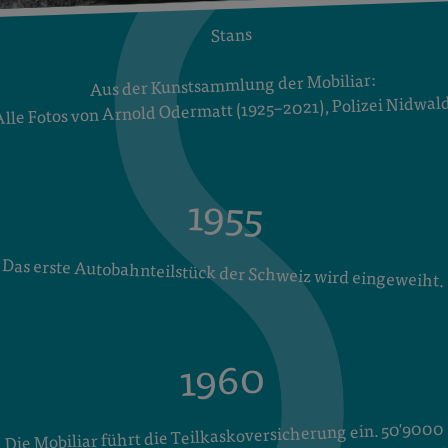
Stans
Aus der Kunstsammlung der Mobiliar:
Alle Fotos von Arnold Odermatt (1925–2021), Polizei Nidwal
1955
Das erste Autobahnteilstück der Schweiz wird eingeweiht.
1960
Die Mobiliar führt die Teilkaskoversicherung ein. 50'9000