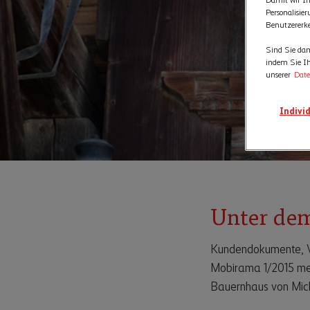
Damit wir Ih
Personalisie
Benutzererk
Sind Sie dam
indem Sie Ih
unserer
Date
Individ
Unter dem
Kundendokumente, Ve
Mobirama 1/2015 mel
Bauernhaus von Miche