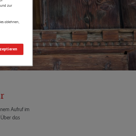
ur
 und zur
ies ablehnen,
kzeptieren
r
inem Aufruf im
. Über das