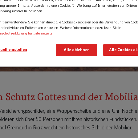
r Nutzererlebnis verbessern können, verwenden wir Cookies für Statistiken, Analysen und z
rung unserer Inhalte. Ausserdem dienen Cookies für Werbung auf Internetseiten von Dritten
ennung unserer Kund:innen.
it einverstanden? Sie können direkt alle Cookies akzeptieren oder die Verwendung von Cook
re individuellen Präferenzen einstellen. Weitere Informationen dazu lesen Sie in
nschutzerklärung für Internetseiten.
uell einstellen
Alle ablehnen
Alle Cookies a
 Schutz Gottes und der Mobilia
rsicherungsschilder, eine Wappenscheibe und eine Uhr: Nach e
deten sich über 50 Personen mit ihren historischen Fundstücken
l Gremaud in Riaz wacht ein historisches Schild der Mobiliar.