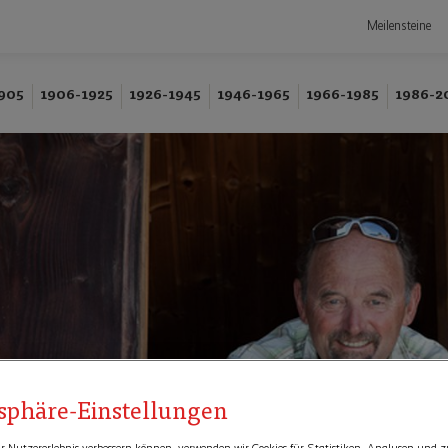
Meilensteine
905
1906-1925
1926-1945
1946-1965
1966-1985
1986-2
tsphäre-Einstellungen