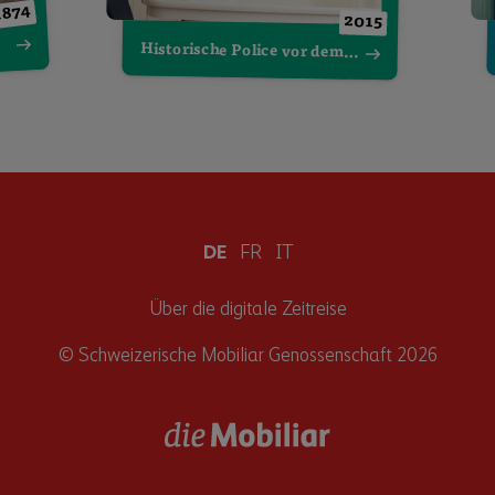
1874
2015
Historische Police vor dem Abfall gerettet
DE
FR
IT
Über die digitale Zeitreise
© Schweizerische Mobiliar Genossenschaft 2026