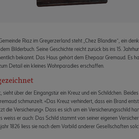
Gemeinde Riaz im Greyerzerland steht „Chez Blandine“, ein den
em Bilderbuch. Seine Geschichte reicht zurück bis ins 15. Jahrhun
ntlich bekannt. Das Haus gehört dem Ehepaar Gremaud. Es hat s
um Detail ein kleines Wohnparadies erschaffen.
gezeichnet
 sieht über der Eingangstür ein Kreuz und ein Schildchen. Beides 
remaud schmunzelt. «Das Kreuz verhindert, dass ein Brand entst
zt die Versicherung». Dass es sich um ein Versicherungsschild han
weiss er auch: Das Schild stammt von seiner eigenen Versicheru
jahr 1826 liess sie nach dem Vorbild anderer Gesellschaften solc