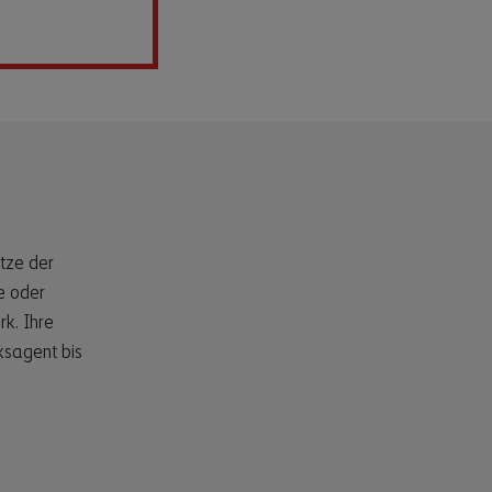
tze der
e oder
k. Ihre
ksagent bis