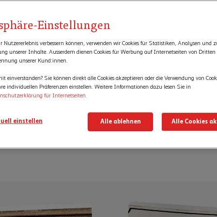
tsphäre-Einstellungen
r Nutzererlebnis verbessern können, verwenden wir Cookies für Statistiken, Analysen und z
rung unserer Inhalte. Ausserdem dienen Cookies für Werbung auf Internetseiten von Dritten
ennung unserer Kund:innen.
it einverstanden? Sie können direkt alle Cookies akzeptieren oder die Verwendung von Cook
ichte der Generalagentur Balst
re individuellen Präferenzen einstellen. Weitere Informationen dazu lesen Sie in
nschutzerklärung für Internetseiten.
 den Versicherten gehört seit der Gründung 1826 zur DNA der Mob
uell einstellen
Alle ablehnen
Alle Cookies a
ann, wenn ein Schaden passiert, sind kurze Wege wichtig. Auch i
l, Gäu und Thierstein ist die Mobiliar schon seit 1834 präsent.