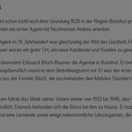
n
ist schon bald nach ihrer Gründung 1826 in der Region Balsthal p
Akten ein erster Agent mit Nachnamen Andres erwähnt.
Agent im 19. Jahrhundert war gleichzeitig der Wirt des Gasthofs H
user waren ein guter Ort, um neue Kundinnen und Kunden zu gew
 übernahm Edouard Bloch-Brunner die Agentur in Balsthal. Er bet
uptberuflich stand er dem Betreibungsamt vor. Er war der erste 
 aus der Familie Bloch, die nacheinander den Mobiliar Standort 
orn führte das Werk seines Vaters weiter von 1932 bis 1949, dies
uflich. Damals befanden sich die Büros bei ihm zu Hause. Er hat
und eine Lernende sowie einige nebenamtliche Lokalagenten, die f