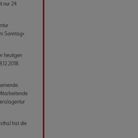
t nur 24
ntur
 am Sonntag»
er heutigen
.12.2018:
Lernende.
itarbeitende
neralagentur
thal hat die