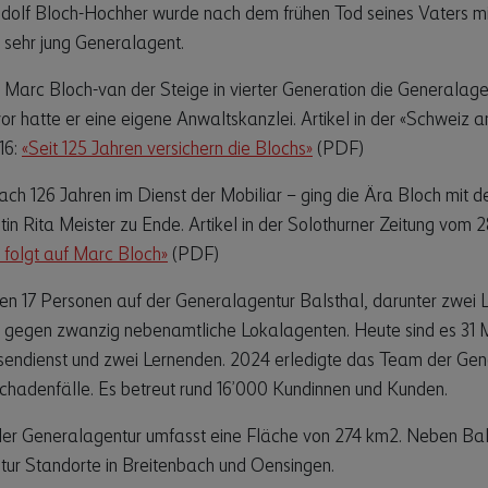
dolf Bloch-Hochher wurde nach dem frühen Tod seines Vaters mi
 sehr jung Generalagent.
t Marc Bloch-van der Steige in vierter Generation die Generalage
vor hatte er eine eigene Anwaltskanzlei. Artikel in der «Schweiz
16:
«Seit 125 Jahren versichern die Blochs»
(PDF)
ach 126 Jahren im Dienst der Mobiliar – ging die Ära Bloch mit d
n Rita Meister zu Ende. Artikel in der Solothurner Zeitung vom 28
 folgt auf Marc Bloch»
(PDF)
ten 17 Personen auf der Generalagentur Balsthal, darunter zwei 
egen zwanzig nebenamtliche Lokalagenten. Heute sind es 31 M
ssendienst und zwei Lernenden. 2024 erledigte das Team der Ge
chadenfälle. Es betreut rund 16’000 Kundinnen und Kunden.
er Generalagentur umfasst eine Fläche von 274 km2. Neben Bals
ur Standorte in Breitenbach und Oensingen.