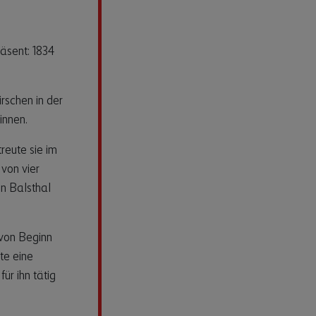
räsent: 1834
irschen in der
innen.
reute sie im
von vier
in Balsthal
 von Beginn
te eine
ür ihn tätig