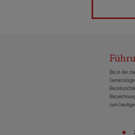
Führu
Bis in die z
Generalagen
Bezirksricht
Bezeichnung
zum heutige